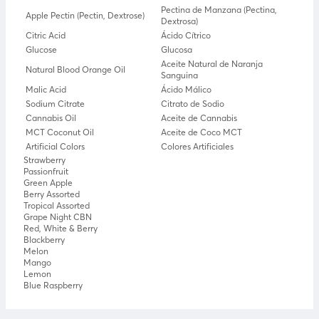
Pectina de Manzana (Pectina,
Apple Pectin (Pectin, Dextrose)
Dextrosa)
Citric Acid
Ácido Cítrico
Glucose
Glucosa
Aceite Natural de Naranja
Natural Blood Orange Oil
Sanguina
Malic Acid
Ácido Málico
Sodium Citrate
Citrato de Sodio
Cannabis Oil
Aceite de Cannabis
MCT Coconut Oil
Aceite de Coco MCT
Artificial Colors
Colores Artificiales
Strawberry
Passionfruit
Green Apple
Berry Assorted
Tropical Assorted
Grape Night CBN
Red, White & Berry
Blackberry
Melon
Mango
Lemon
Blue Raspberry