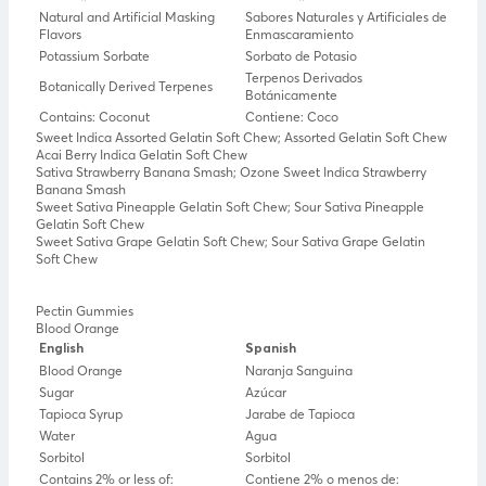
Natural and Artificial Masking
Sabores Naturales y Artificiales de
Flavors
Enmascaramiento
Potassium Sorbate
Sorbato de Potasio
Terpenos Derivados
Botanically Derived Terpenes
Botánicamente
Contains: Coconut
Contiene: Coco
Sweet Indica Assorted Gelatin Soft Chew; Assorted Gelatin Soft Chew
Acai Berry Indica Gelatin Soft Chew
Sativa Strawberry Banana Smash; Ozone Sweet Indica Strawberry
Banana Smash
Sweet Sativa Pineapple Gelatin Soft Chew; Sour Sativa Pineapple
Gelatin Soft Chew
Sweet Sativa Grape Gelatin Soft Chew; Sour Sativa Grape Gelatin
Soft Chew
Pectin Gummies
Blood Orange
English
Spanish
Blood Orange
Naranja Sanguina
Sugar
Azúcar
Tapioca Syrup
Jarabe de Tapioca
Water
Agua
Sorbitol
Sorbitol
Contains 2% or less of:
Contiene 2% o menos de: