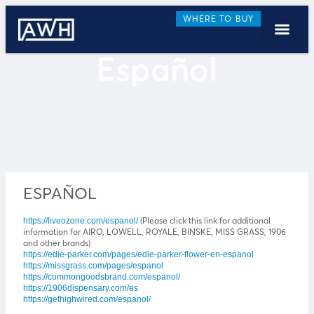
WHERE TO BUY
Español
ESPAÑOL
(Please click this link for additional
https://liveozone.com/espanol/
information for AIRO, LOWELL, ROYALE, BINSKE, MISS GRASS, 1906
and other brands)
https://edie-parker.com/pages/edie-parker-flower-en-espanol
https://missgrass.com/pages/espanol
https://commongoodsbrand.com/espanol/
https://1906dispensary.com/es
https://gethighwired.com/espanol/