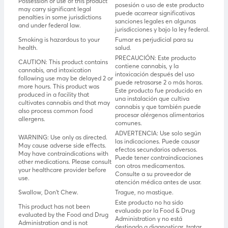
Possession or use of this product
posesión o uso de este producto
may carry significant legal
puede acarrear significativas
penalties in some jurisdictions
sanciones legales en algunas
and under federal law.
jurisdicciones y bajo la ley federal.
Smoking is hazardous to your
Fumar es perjudicial para su
health.
salud.
PRECAUCIÓN: Este producto
CAUTION: This product contains
contiene cannabis, y la
cannabis, and intoxication
intoxicación después del uso
following use may be delayed 2 or
puede retrasarse 2 o más horas.
more hours. This product was
Este producto fue producido en
produced in a facility that
una instalación que cultiva
cultivates cannabis and that may
cannabis y que también puede
also process common food
procesar alérgenos alimentarios
allergens.
comunes.
ADVERTENCIA: Use solo según
WARNING: Use only as directed.
las indicaciones. Puede causar
May cause adverse side effects.
efectos secundarios adversos.
May have contraindications with
Puede tener contraindicaciones
other medications. Please consult
con otros medicamentos.
your healthcare provider before
Consulte a su proveedor de
use.
atención médica antes de usar.
Swallow, Don’t Chew.
Trague, no mastique.
Este producto no ha sido
This product has not been
evaluado por la Food & Drug
evaluated by the Food and Drug
Administration y no está
Administration and is not
destinado a diagnosticar, tratar,