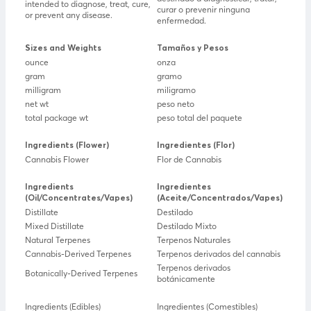
intended to diagnose, treat, cure,
curar o prevenir ninguna
or prevent any disease.
enfermedad.
Sizes and Weights
Tamaños y Pesos
ounce
onza
gram
gramo
milligram
miligramo
net wt
peso neto
total package wt
peso total del paquete
Ingredients (Flower)
Ingredientes (Flor)
Cannabis Flower
Flor de Cannabis
Ingredients
Ingredientes
(Oil/Concentrates/Vapes)
(Aceite/Concentrados/Vapes)
Distillate
Destilado
Mixed Distillate
Destilado Mixto
Natural Terpenes
Terpenos Naturales
Cannabis-Derived Terpenes
Terpenos derivados del cannabis
Terpenos derivados
Botanically-Derived Terpenes
botánicamente
Ingredients (Edibles)
Ingredientes (Comestibles)