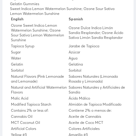
Gelatin Gummies
Sweet Indica Lemon Watermelon Sunshine; Ozone Sour Sativa
Lemon Watermelon Sunshine
English
Spanish
Ozone Sweet Indica Lemon
Ozone Dulce Indica Limón
Watermelon Sunshine; Ozone
Sandía Resplandor; Ozone Ácido
Sour Sativa Lemon Watermelon
Sativa Limón Sandía Resplandor
Sunshine
Tapioca Syrup
Jarabe de Tapioca
Sugar
Azúcar
Water
Agua
Gelatin
Gelatina
Sorbitol
Sorbitol
Natural Flavors (Pink Lemonade
Sabores Naturales (Limonada
and Lemonade)
Rosada y Limonada)
Natural and Artificial Watermelon
Sabores Naturales y Artificiales de
Flavors
Sandía
Malic Acid
Ácido Málico
Modified Tapioca Starch
Almidón de Tapioca Modificado
Contains 2% or less of:
Contiene 2% o menos de:
Cannabis Oil
Aceite de Cannabis
MCT Coconut Oil
Aceite de Coco MCT
Artificial Colors
Colores Artificiales
Yellow #5
Amarillo #5