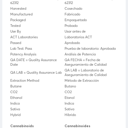
62312
62312
Harvested
Cosechado
Manufactured
Fabricado
Packaged
Empaquetado
Tested
Probado
Use By
Usar antes de
ACT Laboratories
Laboratorios ACT
Passed
Aprobado
Lab Test: Pass
Prueba de laboratorio: Aprobada
Potency Analysis
Análisis de Potencia
QA DATE = Quality Assurance
QA FECHA = Fecha de
Date
Aseguramiento de Calidad
QA LAB = Laboratorio de
QA LAB = Quality Assurance Lab
Aseguramiento de Calidad
Extraction Method
Método de Extracción
Butane
Butano
CO2
CO2
Ethanol
Etanol
Indica
Indica
Sativa
Sativa
Hybrid
Híbrido
Cannabinoids
Cannabinoides