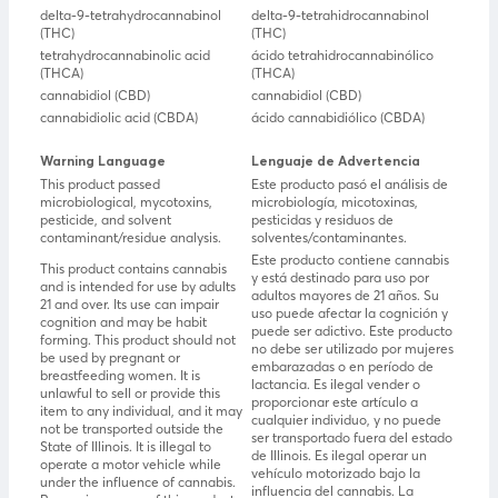
delta-9-tetrahydrocannabinol
delta-9-tetrahidrocannabinol
(THC)
(THC)
tetrahydrocannabinolic acid
ácido tetrahidrocannabinólico
(THCA)
(THCA)
cannabidiol (CBD)
cannabidiol (CBD)
cannabidiolic acid (CBDA)
ácido cannabidiólico (CBDA)
Warning Language
Lenguaje de Advertencia
This product passed
Este producto pasó el análisis de
microbiological, mycotoxins,
microbiología, micotoxinas,
pesticide, and solvent
pesticidas y residuos de
contaminant/residue analysis.
solventes/contaminantes.
Este producto contiene cannabis
This product contains cannabis
y está destinado para uso por
and is intended for use by adults
adultos mayores de 21 años. Su
21 and over. Its use can impair
uso puede afectar la cognición y
cognition and may be habit
puede ser adictivo. Este producto
forming. This product should not
no debe ser utilizado por mujeres
be used by pregnant or
embarazadas o en período de
breastfeeding women. It is
lactancia. Es ilegal vender o
unlawful to sell or provide this
proporcionar este artículo a
item to any individual, and it may
cualquier individuo, y no puede
not be transported outside the
ser transportado fuera del estado
State of Illinois. It is illegal to
de Illinois. Es ilegal operar un
operate a motor vehicle while
vehículo motorizado bajo la
under the influence of cannabis.
influencia del cannabis. La